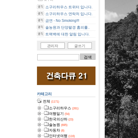
소구리하우스 트위터 입니다.
소구리하우스 연락처 입니다.
금연 - No Smoking!!!
솔농원과 단양팔경 홈피를..
트랙백에 대한 알림 입니다.
관리자
글쓰기
카테고리
전체
(1171)
소구리하우스
(261)
여행일기
(54)
한국의산하
(23)
솔농원
(695)
자동차
(8)
인터넷여행
(116)