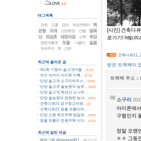
LOVE
(14)
태그목록
짝
만화
고흥
감자
위성카메라
[사진] 건축다큐
은형
지게
말목
단양현장
간벌
산
외삼촌
새한서점
부감
신축
로가기! http://c
두릅
슬픔
방문자통계
나물치
제국주의
학
간판
건축다큐21
,
최근에 올라온 글
받은 트랙백이 
제1회 기동리 솔고개마을...
(113)
우리 어머이 아이폰 카톡...
(574)
트랙백 주소 ::
단양 솔고개 소구리하우스...
(346)
단양 솔고개 솔농원의 농부...
(349)
단양 솔고개 학강산 소나무...
단양 솔농원의 영원한 농사...
(302)
소구리
201
건축다큐21 공구창고카페...
(2)
아이폰에서
건축다큐21 영월 외룡리하...
단양 소형 목조주택 방갈로...
구형인지 
(456)
영월 외룡리 전원주택 시더...
(124)
정말 오랜
최근에 달린 댓글
ㅎㅎ 그동안
텔레그램 @megasoft11...
매가소프