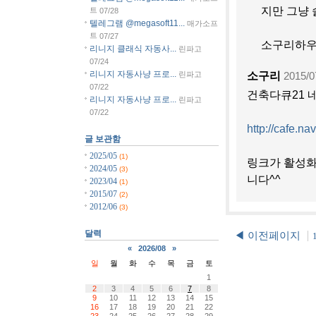
지만 그냥
트
07/28
텔레그램 @megasoft11...
매가소프
트
07/27
소구리하우스
리니지 클래식 자동사...
린파고
07/24
리니지 자동사냥 프로...
소구리
린파고
2015/0
07/22
건축다큐21 
리니지 자동사냥 프로...
린파고
07/22
http://cafe.n
글 보관함
2025/05
(1)
링크가 활성화
2024/05
(3)
니다^^
2023/04
(1)
2015/07
(2)
2012/06
(3)
달력
◀ 이전페이지
«
2026/08
»
일
월
화
수
목
금
토
1
2
3
4
5
6
7
8
9
10
11
12
13
14
15
16
17
18
19
20
21
22
23
24
25
26
27
28
29