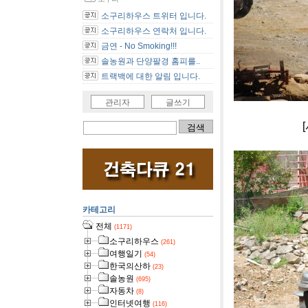
소구리하우스 트위터 입니다.
소구리하우스 연락처 입니다.
금연 - No Smoking!!!
솔농원과 단양팔경 홈피를..
트랙백에 대한 알림 입니다.
관리자
글쓰기
[사진]단양 
카테고리
전체
(1171)
소구리하우스
(261)
여행일기
(54)
한국의산하
(23)
솔농원
(695)
자동차
(8)
인터넷여행
(116)