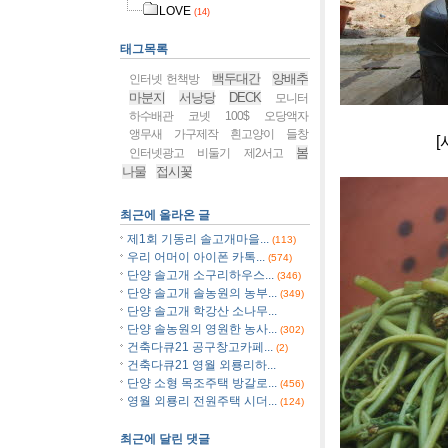
LOVE
(14)
태그목록
백두대간
양배추
인터넷 헌책방
마분지
서낭당
DECK
모니터
하수배관
코넷
100$
오당액자
앵무새
가구제작
흰고양이
들창
[사진]단양 
봄
인터넷광고
비둘기
제2서고
나물
접시꽃
최근에 올라온 글
제1회 기동리 솔고개마을...
(113)
우리 어머이 아이폰 카톡...
(574)
단양 솔고개 소구리하우스...
(346)
단양 솔고개 솔농원의 농부...
(349)
단양 솔고개 학강산 소나무...
단양 솔농원의 영원한 농사...
(302)
건축다큐21 공구창고카페...
(2)
건축다큐21 영월 외룡리하...
단양 소형 목조주택 방갈로...
(456)
영월 외룡리 전원주택 시더...
(124)
최근에 달린 댓글