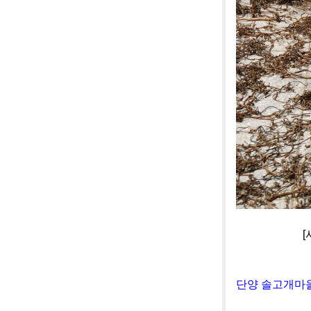
[사진]단양 
단양 솔고개마을