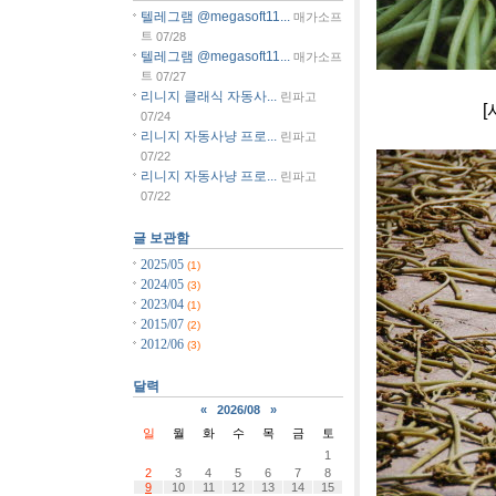
텔레그램 @megasoft11...
매가소프
트
07/28
텔레그램 @megasoft11...
매가소프
트
07/27
리니지 클래식 자동사...
린파고
[사진]단양 
07/24
리니지 자동사냥 프로...
린파고
07/22
리니지 자동사냥 프로...
린파고
07/22
글 보관함
2025/05
(1)
2024/05
(3)
2023/04
(1)
2015/07
(2)
2012/06
(3)
달력
«
2026/08
»
일
월
화
수
목
금
토
1
2
3
4
5
6
7
8
9
10
11
12
13
14
15