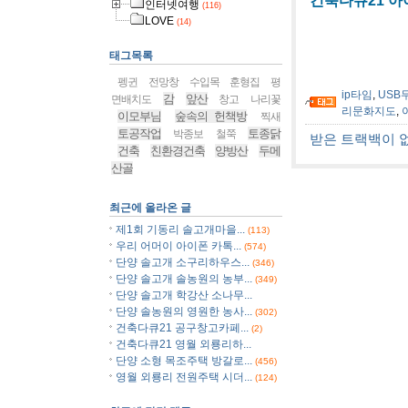
건축다큐21 아이
인터넷여행
(116)
LOVE
(14)
태그목록
펭귄
전망창
수입목
훈형집
평
ip타임
,
USB
감
앞산
면배치도
창고
나리꽃
리문화지도
,
이모부님
숲속의 헌책방
찍새
토공작업
토종닭
박종보
철쭉
받은 트랙백이 
건축
친환경건축
양방산
두메
산골
최근에 올라온 글
제1회 기동리 솔고개마을...
(113)
우리 어머이 아이폰 카톡...
(574)
단양 솔고개 소구리하우스...
(346)
단양 솔고개 솔농원의 농부...
(349)
단양 솔고개 학강산 소나무...
단양 솔농원의 영원한 농사...
(302)
건축다큐21 공구창고카페...
(2)
건축다큐21 영월 외룡리하...
단양 소형 목조주택 방갈로...
(456)
영월 외룡리 전원주택 시더...
(124)