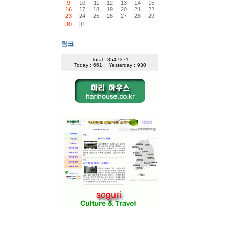
9
10
11
12
13
14
15
16
17
18
19
20
21
22
23
24
25
26
27
28
29
30
31
링크
Total : 3547371
Today : 661
Yesterday : 930