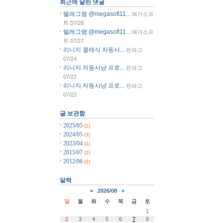
최근에 달린 댓글
텔레그램 @megasoft11...
매가소프
트
07/28
텔레그램 @megasoft11...
매가소프
트
07/27
리니지 클래식 자동사...
린파고
07/24
리니지 자동사냥 프로...
린파고
07/22
리니지 자동사냥 프로...
린파고
07/22
글 보관함
2025/05
(1)
2024/05
(3)
2023/04
(1)
2015/07
(2)
2012/06
(3)
달력
«
2026/08
»
일
월
화
수
목
금
토
1
2
3
4
5
6
7
8