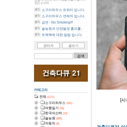
소구리
소구리하우스 트위터 입니다.
소구리하우스 연락처 입니다.
금연 - No Smoking!!!
솔농원과 단양팔경 홈피를..
트랙백에 대한 알림 입니다.
관리자
글쓰기
카테고리
전체
(1171)
[사진]아
소구리하우스
(261)
여행일기
(54)
한국의산하
(23)
솔농원
(695)
자동차
(8)