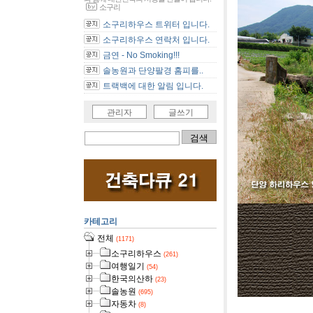
소구리
소구리하우스 트위터 입니다.
소구리하우스 연락처 입니다.
금연 - No Smoking!!!
솔농원과 단양팔경 홈피를..
트랙백에 대한 알림 입니다.
관리자
글쓰기
카테고리
전체
(1171)
소구리하우스
(261)
여행일기
(54)
한국의산하
(23)
솔농원
(695)
자동차
(8)