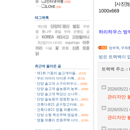
인터넷여행
(116)
[사진]방부목
LOVE
(14)
1000x669
태그목록
단양의 명산
벌집
계단참
우편
하리하우스 방부
함
통나무
종말
우애
은행잎
공
KOREA
제1서고
고란할머니
군
아주
3단접이식 사다리
soguri logo
까리
꽃
산촌
토종
방부목
,
우체
다음
渡船
닭
받은 트랙백이 
최근에 올라온 글
트랙백 주소 ::
제1회 기동리 솔고개마을...
(113)
우리 어머이 아이폰 카톡...
(574)
단양 솔고개 소구리하우스...
(346)
단양 솔고개 솔농원의 농부...
2026/05/21 
(349)
단양 솔고개 학강산 소나무...
관리자만 볼
단양 솔농원의 영원한 농사...
(302)
건축다큐21 공구창고카페...
(2)
2026/05/21 
건축다큐21 영월 외룡리하...
단양 소형 목조주택 방갈로...
(456)
관리자만 볼
영월 외룡리 전원주택 시더...
(124)