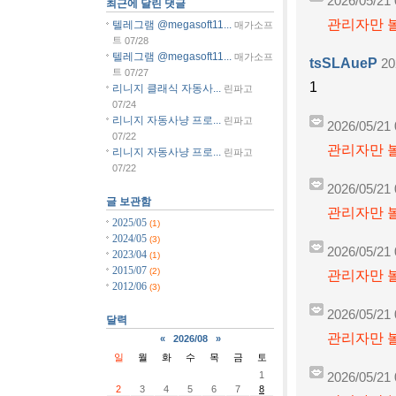
2026/05/21 
최근에 달린 댓글
관리자만 볼
텔레그램 @megasoft11...
매가소프
트
07/28
텔레그램 @megasoft11...
매가소프
tsSLAueP
20
트
07/27
1
리니지 클래식 자동사...
린파고
07/24
리니지 자동사냥 프로...
린파고
2026/05/21 
07/22
관리자만 볼
리니지 자동사냥 프로...
린파고
07/22
2026/05/21 
글 보관함
관리자만 볼
2025/05
(1)
2024/05
(3)
2026/05/21 
2023/04
(1)
2015/07
(2)
관리자만 볼
2012/06
(3)
2026/05/21 
달력
관리자만 볼
«
2026/08
»
일
월
화
수
목
금
토
1
2026/05/21 
2
3
4
5
6
7
8