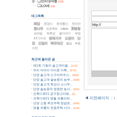
인터넷여행
(116)
LOVE
(14)
태그목록
폐암
문경시
한국통신
천리안
향나무
30평형
프로젝트
culture
보라빛
독후감
꽃이야기
부엌
원목가구
소영이
단
KT기지국
양
신일리
백두대간
돌담
부동
수전
최근에 올라온 글
제1회 기동리 솔고개마을...
(113)
우리 어머이 아이폰 카톡...
(574)
단양 솔고개 소구리하우스...
(346)
단양 솔고개 솔농원의 농부...
(349)
단양 솔고개 학강산 소나무...
단양 솔농원의 영원한 농사...
(302)
건축다큐21 공구창고카페...
(2)
◀ 이전페이지
1
건축다큐21 영월 외룡리하...
단양 소형 목조주택 방갈로...
(456)
영월 외룡리 전원주택 시더...
(124)