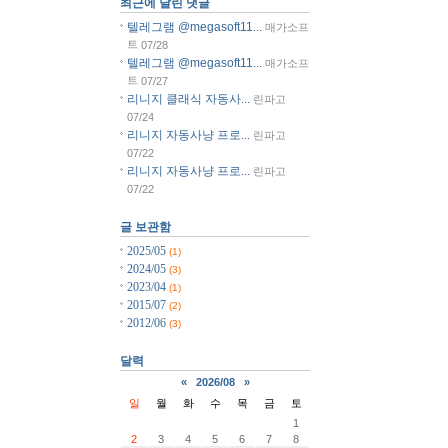
최근에 달린 댓글
텔레그램 @megasoft11...
매가소프
트
07/28
텔레그램 @megasoft11...
매가소프
트
07/27
리니지 클래식 자동사...
린파고
07/24
리니지 자동사냥 프로...
린파고
07/22
리니지 자동사냥 프로...
린파고
07/22
글 보관함
2025/05
(1)
2024/05
(3)
2023/04
(1)
2015/07
(2)
2012/06
(3)
달력
«
2026/08
»
일
월
화
수
목
금
토
1
2
3
4
5
6
7
8