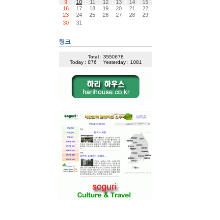
9
10
11
12
13
14
15
16
17
18
19
20
21
22
23
24
25
26
27
28
29
30
31
링크
Total : 3550678
Today : 876
Yesterday : 1081