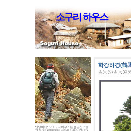
소구리 하우스
학강하경(鶴降
솔농원/솔농원
안녕하세요? 소구리 하우스는 좋은친구들
과 함께 대한민국의 서정을 만들어 갑니다.