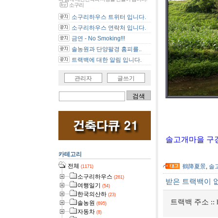
소구리
소구리하우스 트위터 입니다.
소구리하우스 연락처 입니다.
금연 - No Smoking!!!
솔농원과 단양팔경 홈피를..
트랙백에 대한 알림 입니다.
관리자
글쓰기
학강하경
솔고개마을 구경
카테고리
전체
鶴降夏景
,
솔
(1171)
소구리하우스
(261)
받은 트랙백이 
여행일기
(54)
한국의산하
(23)
트랙백 주소 ::
솔농원
(695)
자동차
(8)