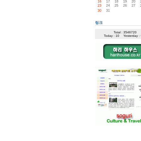
16
17
18
19
20
23
24
25
26
27
30
31
링크
Total : 3546720
Today : 10
Yesterday :