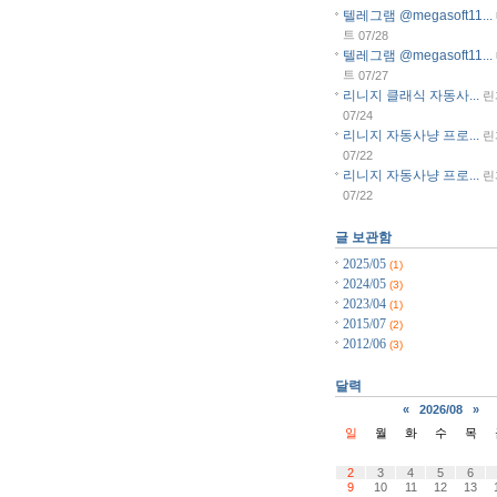
텔레그램 @megasoft11...
트
07/28
텔레그램 @megasoft11...
트
07/27
리니지 클래식 자동사...
린
07/24
리니지 자동사냥 프로...
린
07/22
리니지 자동사냥 프로...
린
07/22
글 보관함
2025/05
(1)
2024/05
(3)
2023/04
(1)
2015/07
(2)
2012/06
(3)
달력
«
2026/08
»
일
월
화
수
목
2
3
4
5
6
9
10
11
12
13