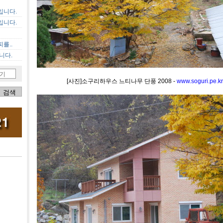
입니다.
입니다.
를..
니다.
기
[사진]소구리하우스 느티나무 단풍 2008 -
www.soguri.pe.kr