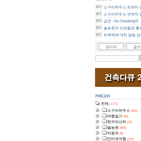
소구리하우스 트위터 
소구리하우스 연락처 
금연 - No Smoking!!!
솔농원과 단양팔경 홈피
트랙백에 대한 알림 입
관리자
글쓰
카테고리
전체
(1171)
소구리하우스
(261)
여행일기
(54)
한국의산하
(23)
솔농원
(695)
자동차
(8)
인터넷여행
(116)