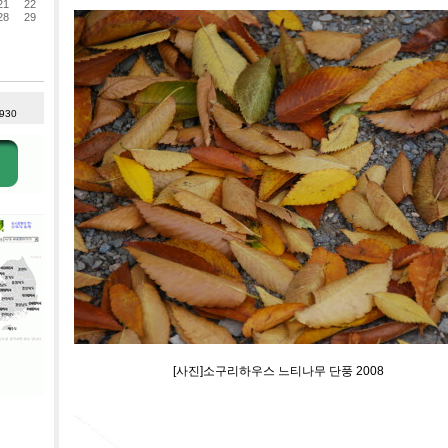
21
22
28
29
 930
[사진]소구리하우스 느티나무 단풍 2008