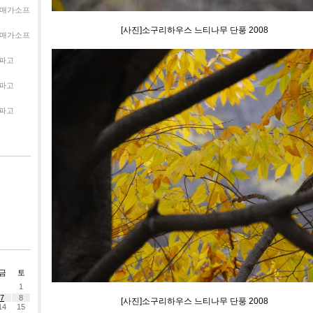
매가소프
[사진]소구리하우스 느티나무 단풍 2008
매가소프
파고
파고
파고
금
토
1
7
8
[사진]소구리하우스 느티나무 단풍 2008
14
15