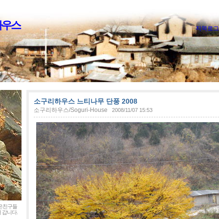
하우스
지역로그
소구리하우스 느티나무 단풍 2008
소구리하우스/Soguri-House
2008/11/07 15:53
좋은친구들
 갑니다.