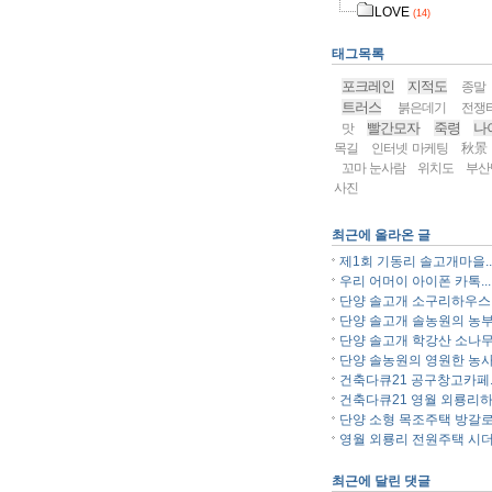
LOVE
(14)
태그목록
포크레인
지적도
종말
트러스
붉은데기
전쟁
빨간모자
죽령
나
맛
목길
인터넷 마케팅
秋景
꼬마 눈사람
위치도
부산
사진
최근에 올라온 글
제1회 기동리 솔고개마을..
우리 어머이 아이폰 카톡...
단양 솔고개 소구리하우스..
단양 솔고개 솔농원의 농부.
단양 솔고개 학강산 소나무.
단양 솔농원의 영원한 농사.
건축다큐21 공구창고카페..
건축다큐21 영월 외룡리하.
단양 소형 목조주택 방갈로.
영월 외룡리 전원주택 시더.
최근에 달린 댓글