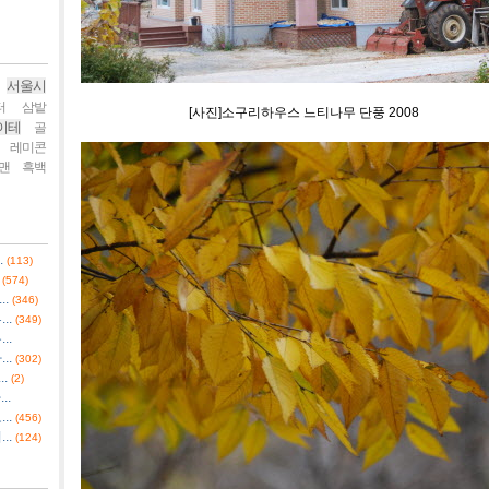
서울시
터
삼밭
[사진]소구리하우스 느티나무 단풍 2008
이테
골
레미콘
맨
흑백
.
(113)
(574)
.
(346)
..
(349)
..
..
(302)
.
(2)
..
..
(456)
..
(124)