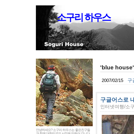
소구리 하우스
'blue hou
구글
2007/02/15
구글어스로 내려
인터넷여행/소
안녕하세요? 소구리 하우스는 좋은친구들
과 함께 대한민국의 서정을 만들어 갑니다.