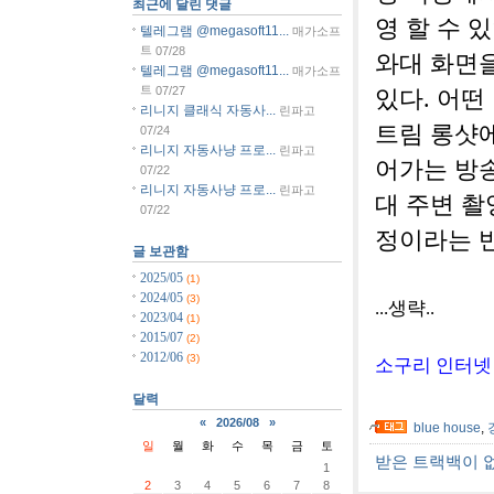
최근에 달린 댓글
영 할 수 
텔레그램 @megasoft11...
매가소프
트
07/28
와대 화면을
텔레그램 @megasoft11...
매가소프
트
07/27
있다. 어떤
리니지 클래식 자동사...
린파고
트림 롱샷에
07/24
리니지 자동사냥 프로...
린파고
어가는 방송
07/22
리니지 자동사냥 프로...
린파고
대 주변 촬
07/22
정이라는 
글 보관함
2025/05
(1)
2024/05
(3)
...생략..
2023/04
(1)
2015/07
(2)
2012/06
(3)
소구리 인터넷 
달력
«
2026/08
»
blue house
,
일
월
화
수
목
금
토
받은 트랙백이 
1
2
3
4
5
6
7
8