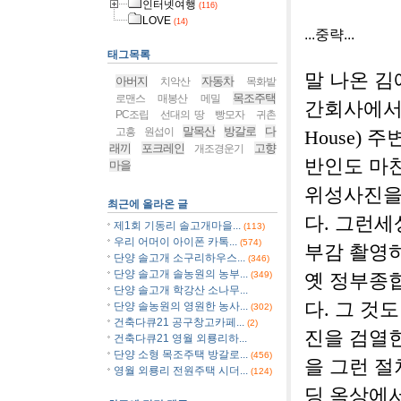
인터넷여행
(116)
LOVE
(14)
...중략...
태그목록
말 나온 김
아버지
자동차
치악산
목화밭
목조주택
로맨스
매봉산
메밀
간회사에서
PC조립
선대의 땅
빵모자
귀촌
말목산
방갈로
다
고흥
원섭이
House)
래끼
포크레인
고향
개조경운기
반인도 마
마을
위성사진을 
최근에 올라온 글
다. 그런
제1회 기동리 솔고개마을...
(113)
우리 어머이 아이폰 카톡...
(574)
부감 촬영
단양 솔고개 소구리하우스...
(346)
단양 솔고개 솔농원의 농부...
(349)
옛 정부종
단양 솔고개 학강산 소나무...
다. 그 것
단양 솔농원의 영원한 농사...
(302)
건축다큐21 공구창고카페...
(2)
진을 검열한
건축다큐21 영월 외룡리하...
단양 소형 목조주택 방갈로...
(456)
을 그런 
영월 외룡리 전원주택 시더...
(124)
딩 옥상에