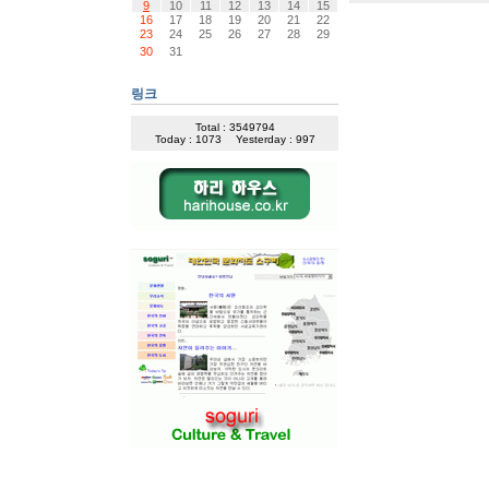
9
10
11
12
13
14
15
16
17
18
19
20
21
22
23
24
25
26
27
28
29
30
31
링크
Total : 3549794
Today : 1073
Yesterday : 997