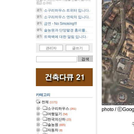
소구리
소구리하우스 트위터 입니다.
소구리하우스 연락처 입니다.
금연 - No Smoking!!!
솔농원과 단양팔경 홈피를..
트랙백에 대한 알림 입니다.
관리자
글쓰기
카테고리
전체
(1171)
ⓒGoog
소구리하우스
photo /
(261)
여행일기
(54)
한국의산하
(23)
구글어스로 내
솔농원
(695)
자동차
(8)