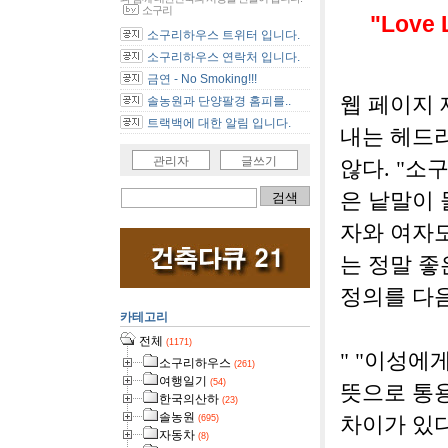
소구리
"Love L
소구리하우스 트위터 입니다.
소구리하우스 연락처 입니다.
금연 - No Smoking!!!
웹 페이지 
솔농원과 단양팔경 홈피를..
트랙백에 대한 알림 입니다.
내는 헤드라
관리자
글쓰기
않다. "소
은 낱말이 
자와 여자도
는 정말 좋
정의를 다음
카테고리
전체
(1171)
" "이성에
소구리하우스
(261)
여행일기
(54)
뜻으로 통용
한국의산하
(23)
솔농원
(695)
차이가 있다.
자동차
(8)