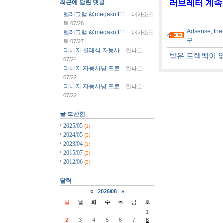
러브레터 계속 구
최근에 달린 댓글
텔레그램 @megasoft11...
매가소프
트
07/28
Adsense
,
fri
텔레그램 @megasoft11...
매가소프
구
트
07/27
리니지 클래식 자동사...
린파고
받은 트랙백이 
07/24
리니지 자동사냥 프로...
린파고
07/22
리니지 자동사냥 프로...
린파고
07/22
글 보관함
2025/05
(1)
2024/05
(3)
2023/04
(1)
2015/07
(2)
2012/06
(3)
달력
«
2026/08
»
일
월
화
수
목
금
토
1
2
3
4
5
6
7
8