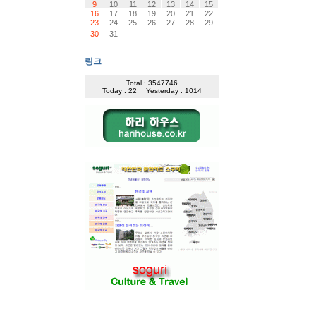
9
10
11
12
13
14
15
16
17
18
19
20
21
22
23
24
25
26
27
28
29
30
31
링크
Total : 3547746
Today : 22
Yesterday : 1014