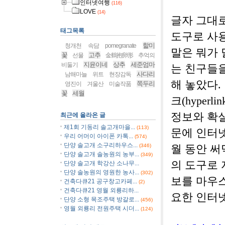
인터넷여행
(116)
LOVE
(14)
글자 그대
태그목록
도구로 사
할미
청개천
속담
pomegranate
말은 뭐가 
꽃
고추
선물
金鶴抱卵形
추억의
지윤이네
상추
세준엄마
비둘기
는 친구들을
사다리
남해마늘
위트
현장감독
해 놓았다.
쪽두리
영진이
겨울산
미술작품
꽃
세월
크(hyper
정보와 확실
최근에 올라온 글
제1회 기동리 솔고개마을...
(113)
문에 인터넷
우리 어머이 아이폰 카톡...
(574)
단양 솔고개 소구리하우스...
(346)
월 동안 
단양 솔고개 솔농원의 농부...
(349)
의 도구로 
단양 솔고개 학강산 소나무...
단양 솔농원의 영원한 농사...
(302)
보를 마우스
건축다큐21 공구창고카페...
(2)
건축다큐21 영월 외룡리하...
요한 인터
단양 소형 목조주택 방갈로...
(456)
영월 외룡리 전원주택 시더...
(124)