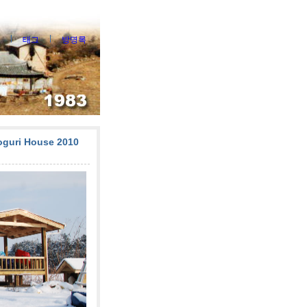
태그
방명록
ri House 2010