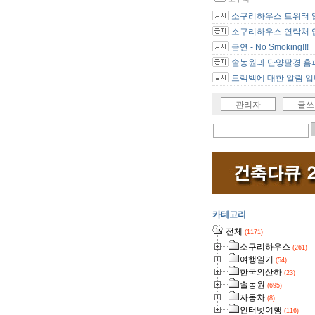
소구리하우스 트위터 
소구리하우스 연락처 
금연 - No Smoking!!!
솔농원과 단양팔경 홈피
트랙백에 대한 알림 입
관리자
글쓰
카테고리
전체
(1171)
소구리하우스
(261)
여행일기
(54)
한국의산하
(23)
솔농원
(695)
자동차
(8)
인터넷여행
(116)