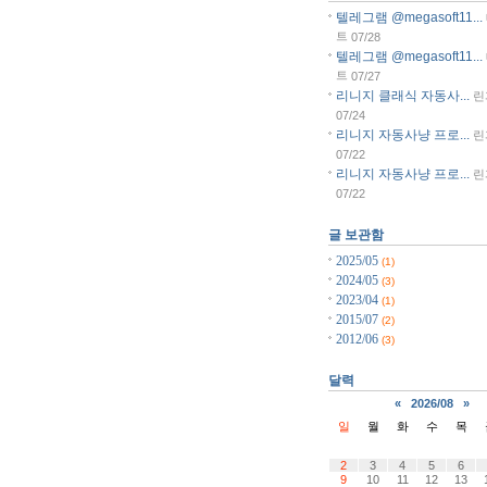
텔레그램 @megasoft11...
트
07/28
텔레그램 @megasoft11...
트
07/27
리니지 클래식 자동사...
린
07/24
리니지 자동사냥 프로...
린
07/22
리니지 자동사냥 프로...
린
07/22
글 보관함
2025/05
(1)
2024/05
(3)
2023/04
(1)
2015/07
(2)
2012/06
(3)
달력
«
2026/08
»
일
월
화
수
목
2
3
4
5
6
9
10
11
12
13