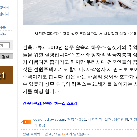
입니다.
입니다.
를..
[사진]건축다큐21 경북 성주 조립식주택 & 사각정자 설경 2010 - 
니다.
기
건축다큐21 2010년 성주 숲속의 하우스 집짓기의 추
들을 위한 설경입니다^^ 본채와 정자의 박공지붕과 
가 아름다운 집이기도 하지만 우리시대 건축인들의 
깃든 전원주택이기도 합니다. 사각정자 저 편으로 보
주택이기도 합니다. 집은 사는 사람의 정서와 조화가 
수 있듯이 성주 숲속의 하우스는 21세기를 살아가는 
기를 희망 합니다.
건축다큐21 숲속의 하우스 스토리^^
designed by soguri
,
건축다큐21
,
사각정자
,
설경
,
성주현장
,
전
의 현장
받은 트랙백이 없고
,
댓글
17
개가 달렸습니다.