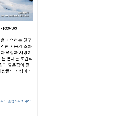
1000x563
억을 기억하는 친구
삼각형 지붕의 조화
꿈과 열정과 사랑이
이는 본채는 조립식
될때 좋은집이 될
사람들의 사랑이 되
원주택
,
조립식주택
,
추억