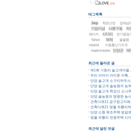
LOVE
(14)
태그목록
Jeep
학운산장
앞재넘
기업이념
사륜구동
자
사다리
페이지
전기용접
매제
Yahoo
쓸쓸함
mascot
이동통신기지국
단양군
매
made in korea
최근에 올라온 글
제1회 기동리 솔고개마을..
우리 어머이 아이폰 카톡...
단양 솔고개 소구리하우스..
단양 솔고개 솔농원의 농부.
단양 솔고개 학강산 소나무.
단양 솔농원의 영원한 농사.
건축다큐21 공구창고카페..
건축다큐21 영월 외룡리하.
단양 소형 목조주택 방갈로.
영월 외룡리 전원주택 시더.
최근에 달린 댓글