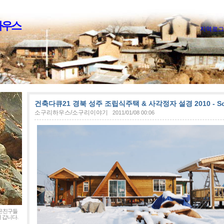
하우스
지역로그
건축다큐21 경북 성주 조립식주택 & 사각정자 설경 2010 - Sogu
소구리하우스/소구리이야기
2011/01/08 00:06
좋은친구들
 갑니다.