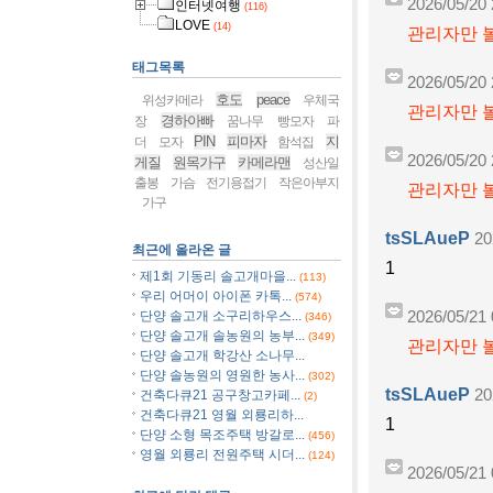
2026/05/20 
인터넷여행
(116)
LOVE
(14)
관리자만 볼
태그목록
2026/05/20 
호도
peace
위성카메라
우체국
관리자만 볼
경하아빠
장
꿈나무
빵모자
파
PIN
피마자
지
더
모자
함석집
2026/05/20 
게질
원목가구
카메라맨
성산일
출봉
가슴
전기용접기
작은아부지
관리자만 볼
가구
tsSLAueP
20
최근에 올라온 글
1
제1회 기동리 솔고개마을...
(113)
우리 어머이 아이폰 카톡...
(574)
단양 솔고개 소구리하우스...
2026/05/21 
(346)
단양 솔고개 솔농원의 농부...
(349)
관리자만 볼
단양 솔고개 학강산 소나무...
단양 솔농원의 영원한 농사...
(302)
tsSLAueP
20
건축다큐21 공구창고카페...
(2)
건축다큐21 영월 외룡리하...
1
단양 소형 목조주택 방갈로...
(456)
영월 외룡리 전원주택 시더...
(124)
2026/05/21 