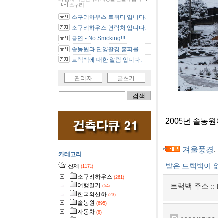
소구리
소구리하우스 트위터 입니다.
소구리하우스 연락처 입니다.
금연 - No Smoking!!!
솔농원과 단양팔경 홈피를..
트랙백에 대한 알림 입니다.
관리자
글쓰기
2005년 솔농
겨울풍경
,
카테고리
받은 트랙백이 
전체
(1171)
소구리하우스
(261)
여행일기
트랙백 주소 ::
(54)
한국의산하
(23)
솔농원
(695)
자동차
(8)