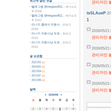
최근에 달린 댓글
관리자만 볼
텔레그램 @megasoft11...
매가소프
트
07/28
tsSLAueP
20
텔레그램 @megasoft11...
매가소프
1
트
07/27
리니지 클래식 자동사...
린파고
07/24
2026/05/21 
리니지 자동사냥 프로...
린파고
관리자만 볼
07/22
리니지 자동사냥 프로...
린파고
07/22
2026/05/21 
관리자만 볼
글 보관함
2025/05
(1)
2026/05/21 
2024/05
(3)
2023/04
(1)
관리자만 볼
2015/07
(2)
2012/06
(3)
2026/05/21 
달력
관리자만 볼
«
2026/08
»
일
월
화
수
목
금
토
1
2
3
4
5
6
7
8