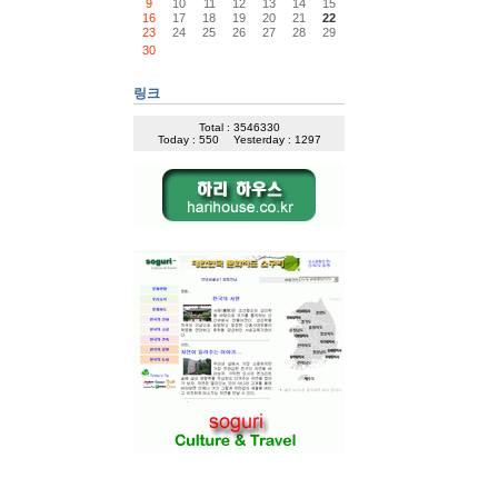
9
10
11
12
13
14
15
16
17
18
19
20
21
22
23
24
25
26
27
28
29
30
링크
Total : 3546330
Today : 550
Yesterday : 1297