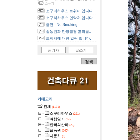
소구리
소구리하우스 트위터 입니다.
소구리하우스 연락처 입니다.
금연 - No Smoking!!!
솔농원과 단양팔경 홈피를..
트랙백에 대한 알림 입니다.
관리자
글쓰기
카테고리
전체
(1171)
소구리하우스
(261)
여행일기
(54)
한국의산하
(23)
솔농원
(695)
자동차
(8)