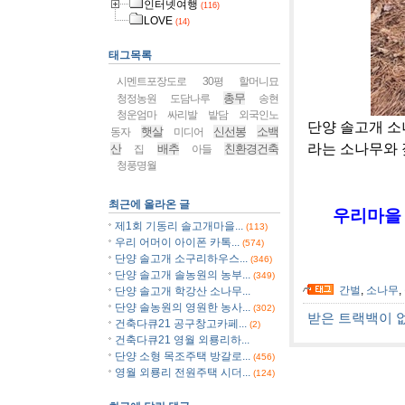
인터넷여행
(116)
LOVE
(14)
태그목록
시멘트포장도로
30평
할머니묘
총무
청정농원
도담나루
송현
청운엄마
싸리발
밭담
외국인노
단양 솔고개 소
햇살
신선봉
소백
동자
미디어
라는 소나무와
산
배추
친환경건축
집
아들
청풍명월
최근에 올라온 글
우리마을 
제1회 기동리 솔고개마을...
(113)
우리 어머이 아이폰 카톡...
(574)
단양 솔고개 소구리하우스...
(346)
단양 솔고개 솔농원의 농부...
(349)
간벌
,
소나무
,
단양 솔고개 학강산 소나무...
단양 솔농원의 영원한 농사...
(302)
받은 트랙백이 
건축다큐21 공구창고카페...
(2)
건축다큐21 영월 외룡리하...
단양 소형 목조주택 방갈로...
(456)
영월 외룡리 전원주택 시더...
(124)