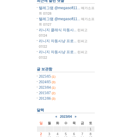
최근에 달린 댓글
텔레그램 @megasoft11...
매가소프
트
07/28
텔레그램 @megasoft11...
매가소프
트
07/27
리니지 클래식 자동사...
린파고
07/24
리니지 자동사냥 프로...
린파고
07/22
리니지 자동사냥 프로...
린파고
07/22
글 보관함
2025/05
(1)
2024/05
(3)
2023/04
(1)
2015/07
(2)
2012/06
(3)
달력
«
2023/04
»
일
월
화
수
목
금
토
1
2
3
4
5
6
7
8