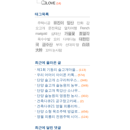
LOVE
(14)
태그목록
유진이
앞산
주택시공
만화
갑
오고개
문전옥답
열차여행
French
가을꽃
효열각
marigold
삼태산
대한민
옥수수밭
요리
다재다능
국
금수산
白頭
부자
선대의 땅
大幹
꼬마 눈사람
최근에 올라온 글
제1회 기동리 솔고개마을...
(113)
우리 어머이 아이폰 카톡...
(574)
단양 솔고개 소구리하우스...
(346)
단양 솔고개 솔농원의 농부...
(349)
단양 솔고개 학강산 소나무...
단양 솔농원의 영원한 농사...
(302)
건축다큐21 공구창고카페...
(2)
건축다큐21 영월 외룡리하...
단양 소형 목조주택 방갈로...
(456)
영월 외룡리 전원주택 시더...
(124)
최근에 달린 댓글