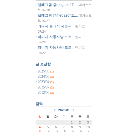
텔레그램 @megasoft11...
매가소프
트
07/28
텔레그램 @megasoft11...
매가소프
트
07/27
리니지 클래식 자동사...
린파고
07/24
리니지 자동사냥 프로...
린파고
07/22
리니지 자동사냥 프로...
린파고
07/22
글 보관함
2025/05
(1)
2024/05
(3)
2023/04
(1)
2015/07
(2)
2012/06
(3)
달력
«
2026/01
»
일
월
화
수
목
금
토
1
2
3
4
5
6
7
8
9
10
11
12
13
14
15
16
17