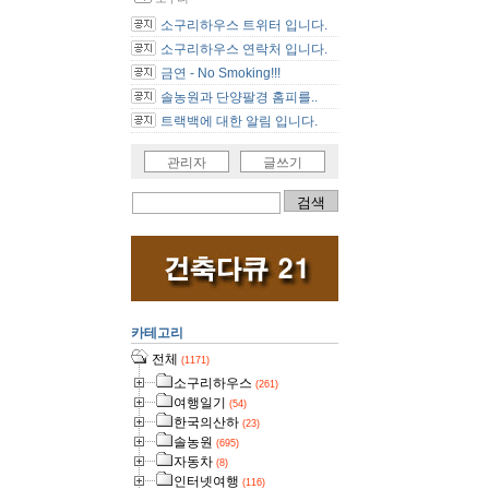
소구리하우스 트위터 입니다.
소구리하우스 연락처 입니다.
금연 - No Smoking!!!
솔농원과 단양팔경 홈피를..
트랙백에 대한 알림 입니다.
관리자
글쓰기
카테고리
전체
(1171)
소구리하우스
(261)
여행일기
(54)
한국의산하
(23)
솔농원
(695)
자동차
(8)
인터넷여행
(116)